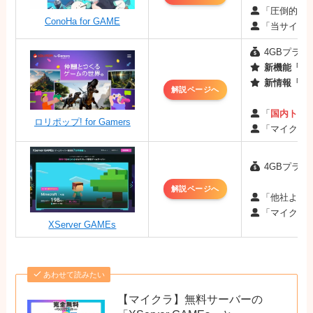
「圧倒的な
ConoHa for GAME
「当サイト
4GBプラン：
新機能「MO
新情報「最
解説ページへ
「
国内トッ
ロリポップ! for Gamers
「マイクラ
4GBプラン：
解説ページへ
「他社より
「マイクラ
XServer GAMEs
あわせて読みたい
【マイクラ】無料サーバーの