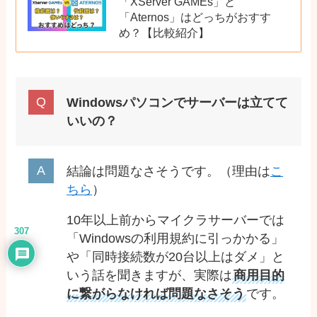
「XServer GAMEs」と
「Aternos」はどっちがおすす
め？【比較紹介】
Windowsパソコンでサーバーは立てて
いいの？
結論は問題なさそうです。（理由は
こ
ちら
）
10年以上前からマイクラサーバーでは
307
「Windowsの利用規約に引っかかる」
や「同時接続数が20台以上はダメ」と
いう話を聞きますが、実際は
商用目的
に繋がらなければ問題なさそう
です。