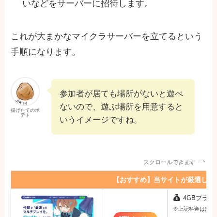
いなどをサーバーに招待します。
これが大まかなマイクラサーバーを立てるという
手順になります。
参加者が居ても場所がないと遊べ
ないので、遊ぶ場所を用意すると
揚げたてのポ
テト
いうイメージですね。
スクロールできます
【おすすめ】当サイトが厳選した
4GBプラン：
※上記料金は割引キ