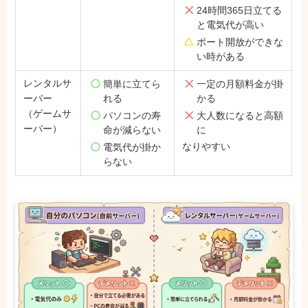
24時間365日立てる
と電気代が高い
ポート開放ができな
い時がある
レンタルサ
簡単に立てら
一定の月額料金が掛
ーバー
れる
かる
（ゲームサ
パソコンの寿
大人数になると高額
ーバー）
命が減らない
に
なりやすい
電気代が掛か
らない