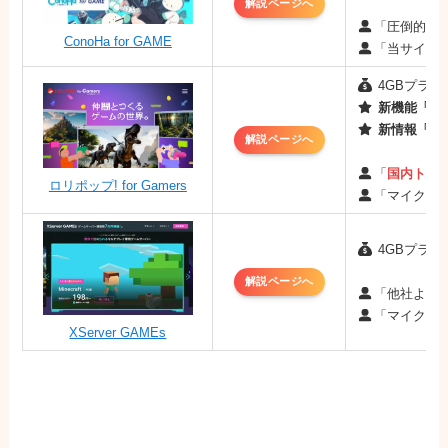
解説ページへ
「圧倒的な
ConoHa for GAME
「当サイト
4GBプラン：
新機能「MO
新情報「最
解説ページへ
「
国内トッ
ロリポップ! for Gamers
「マイクラ
4GBプラン：
解説ページへ
「他社より
「マイクラ
XServer GAMEs