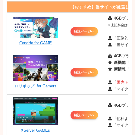
【おすすめ】当サイトが厳選した
4GBプラン：
※上記料金は割引キ
解説ページへ
「圧倒的な
ConoHa for GAME
「当サイト
4GBプラン：
新機能「MO
新情報「最
解説ページへ
「
国内トッ
ロリポップ! for Gamers
「マイクラ
4GBプラン：
解説ページへ
「他社より
「マイクラ
XServer GAMEs