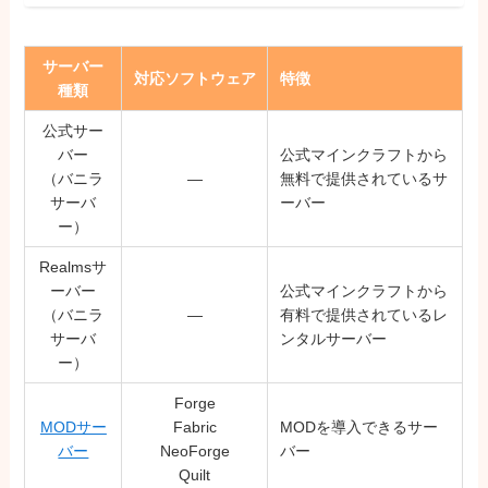
サーバー
対応ソフトウェア
特徴
種類
公式サー
バー
公式マインクラフトから
（バニラ
―
無料で提供されているサ
サーバ
ーバー
ー）
Realmsサ
ーバー
公式マインクラフトから
（バニラ
―
有料で提供されているレ
サーバ
ンタルサーバー
ー）
Forge
MODサー
Fabric
MODを導入できるサー
バー
NeoForge
バー
Quilt