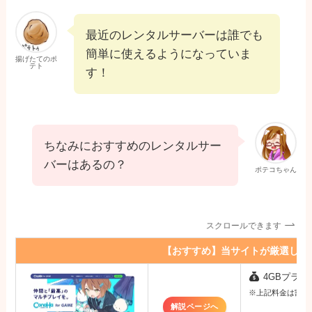
最近のレンタルサーバーは誰でも
簡単に使えるようになっていま
揚げたてのポ
テト
す！
ちなみにおすすめのレンタルサー
バーはあるの？
ポテコちゃん
スクロールできます
【おすすめ】当サイトが厳選した
4GBプラン：
※上記料金は割引キ
解説ページへ