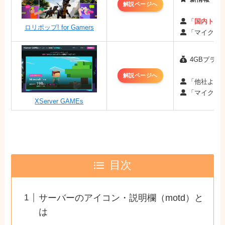
解説ページへ
「
国内トッ
ロリポップ! for Gamers
「マイクラ
4GBプラン：
解説ページへ
「他社より
「マイクラ
XServer GAMEs
目次
サーバーのアイコン・説明欄（motd）と
は