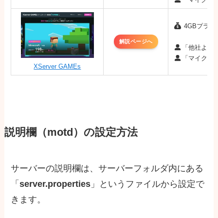
4GBプラン：
解説ページへ
「他社より
「マイクラ
XServer GAMEs
説明欄（motd）の設定方法
サーバーの説明欄は、サーバーフォルダ内にある
「
server.properties
」というファイルから設定で
きます。