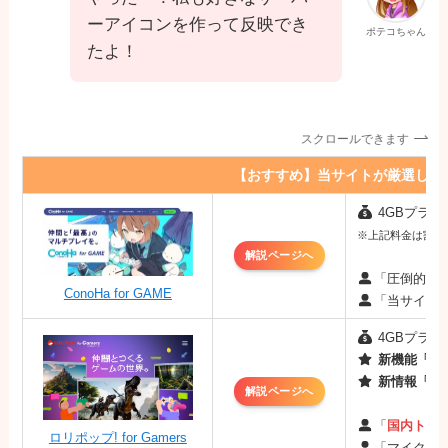
ーアイコンを作って反映でき
ポテコちゃん
たよ！
スクロールできます
【おすすめ】当サイトが厳選した
4GBプラン：
※上記料金は割引キ
解説ページへ
「圧倒的な
ConoHa for GAME
「当サイト
4GBプラン：
新機能「MO
新情報「最
解説ページへ
「
国内トッ
ロリポップ! for Gamers
「マイクラ