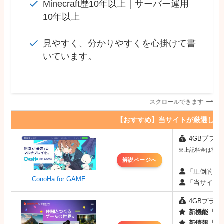
Minecraft歴10年以上｜サーバー運用
10年以上
見やすく、分かりやすくを心掛けて書
いています。
スクロールできます
【おすすめ】当サイトが厳選した
4GBプラン：
※上記料金は割引キ
解説ページへ
「圧倒的な
ConoHa for GAME
「当サイト
4GBプラン：
新機能「MO
新情報「最