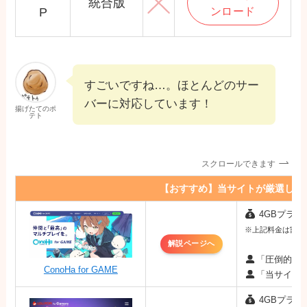
統合版
ンロード
P
すごいですね…。ほとんどのサー
バーに対応しています！
揚げたてのポ
テト
スクロールできます
【おすすめ】当サイトが厳選した
4GBプラン：
※上記料金は割引キ
解説ページへ
「圧倒的な
ConoHa for GAME
「当サイト
4GBプラン：