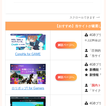
スクロールできます
【おすすめ】当サイトが厳選した
4GBプラン：
※上記料金は割引キ
解説ページへ
「圧倒的な
ConoHa for GAME
「当サイト
4GBプラン：
新機能「MO
新情報「最
解説ページへ
「
国内トッ
ロリポップ! for Gamers
「マイクラ
4GBプラン：