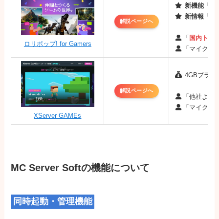
新機能「MO
新情報「最
解説ページへ
「
国内トッ
ロリポップ! for Gamers
「マイクラ
4GBプラン：
解説ページへ
「他社より
「マイクラ
XServer GAMEs
MC Server Softの機能について
同時起動・管理機能