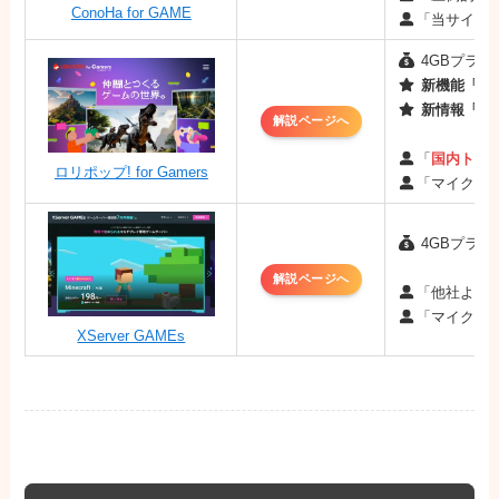
ConoHa for GAME
「当サイト
4GBプラン：
新機能「MO
新情報「最
解説ページへ
「
国内トッ
ロリポップ! for Gamers
「マイクラ
4GBプラン：
解説ページへ
「他社より
「マイクラ
XServer GAMEs