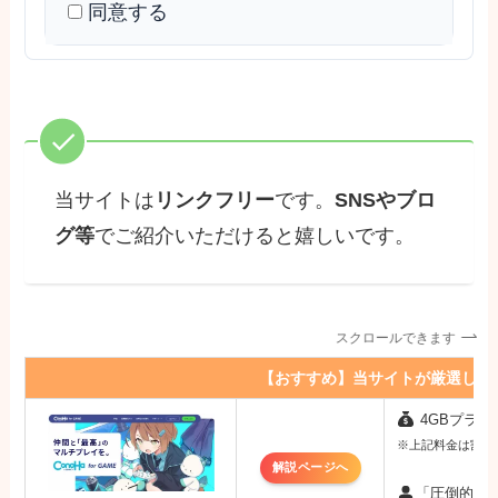
Dimensionとは関係なく当サイト独
同意する
自で日本語訳を行ったものです。
生成AIと手動翻訳による日本語訳の
ため、全ての翻訳が正しいとは限り
ません。
当日本語訳ファイルを用いて改変は
許可しますが、許可なく配布や二次
当サイトは
リンクフリー
です。
SNSやブロ
配布は禁じます。
グ等
でご紹介いただけると嬉しいです。
念のため、バックアップを推奨しま
す。これにより万が一、データ紛失
や破損等が起きた場合においてこち
らの責任は一切負いかねます。
スクロールできます
2026年3月6日 管理者：揚げたてのポテ
【おすすめ】当サイトが厳選した
ト
4GBプラン：
※上記料金は割引キ
解説ページへ
「圧倒的な