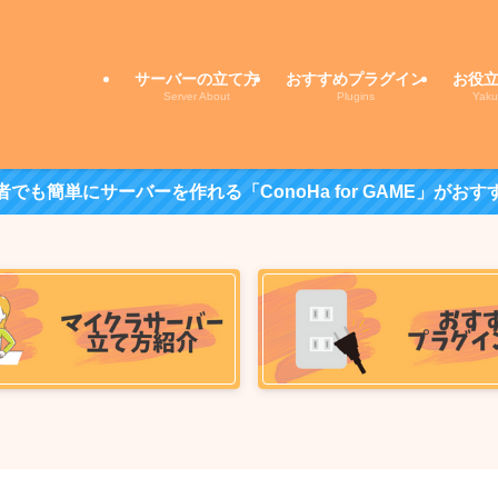
サーバーの立て方
おすすめプラグイン
お役
Server About
Plugins
Yaku
者でも簡単にサーバーを作れる「ConoHa for GAME」がおす