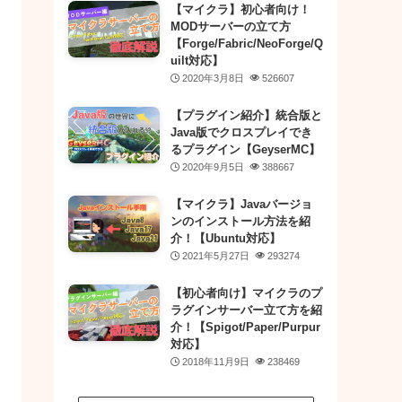
【マイクラ】初心者向け！
MODサーバーの立て方
【Forge/Fabric/NeoForge/Q
uilt対応】
2020年3月8日
526607
【プラグイン紹介】統合版と
Java版でクロスプレイでき
るプラグイン【GeyserMC】
2020年9月5日
388667
【マイクラ】Javaバージョ
ンのインストール方法を紹
介！【Ubuntu対応】
2021年5月27日
293274
【初心者向け】マイクラのプ
ラグインサーバー立て方を紹
介！【Spigot/Paper/Purpur
対応】
2018年11月9日
238469