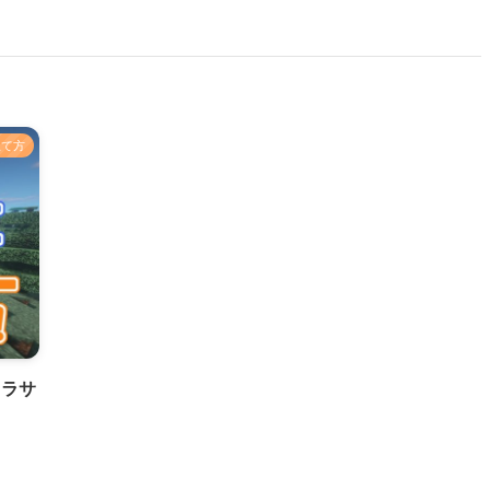
立て方
クラサ